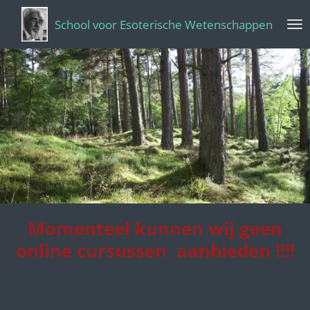
Ga
School voor Esoterische Wetenschappen
direct
naar
de
hoofdinhoud
Momenteel kunnen wij geen
online cursussen aanbieden !!!!